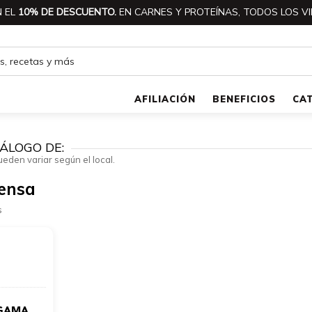
 EL
10% DE DESCUENTO.
EN CARNES Y PROTEÍNAS, TODOS LOS VI
AFILIACIÓN
BENEFICIOS
CA
ÁLOGO DE:
ueden variar según el local.
tensa
s
a GAMA