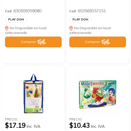
630509359080
653569157151
Cod:
Cod:
PLAY DOH
PLAY DOH
No Disponible en local
No Disponible en local
seleccionado
seleccionado
Comprar
Comprar
PRECIO
PRECIO
$17.19
$10.43
Inc. IVA
Inc. IVA