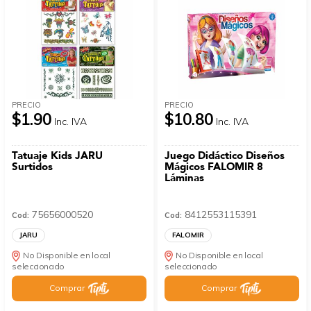
PRECIO
PRECIO
$1.90
$10.80
Inc. IVA
Inc. IVA
Tatuaje Kids JARU
Juego Didáctico Diseños
Surtidos
Mágicos FALOMIR 8
Láminas
75656000520
8412553115391
Cod:
Cod:
JARU
FALOMIR
No Disponible en local
No Disponible en local
seleccionado
seleccionado
Comprar
Comprar