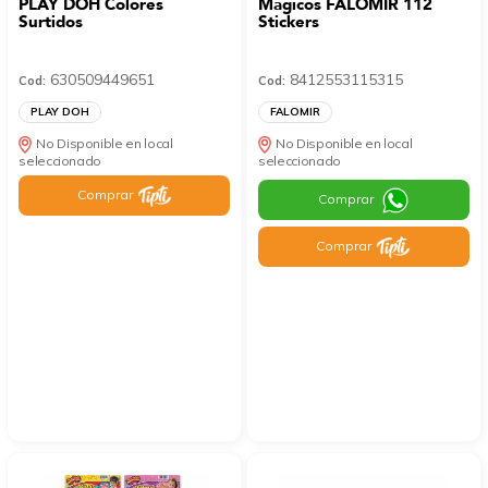
PLAY DOH Colores
Mágicos FALOMIR 112
Surtidos
Stickers
630509449651
8412553115315
Cod:
Cod:
PLAY DOH
FALOMIR
No Disponible en local
No Disponible en local
seleccionado
seleccionado
Comprar
Comprar
Comprar