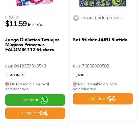
consultando precios
PRECIO
$11.59
Inc. IVA
Juego Didáctico Tatuajes
Set Sticker JARU Surtido
Mágicos Princesas
FALOMIR 112 Stickers
8412553310543
75656000582
Cod:
Cod:
FALOMIR
JARU
No Disponible en local
No Disponible en local
seleccionado
seleccionado
Comprar
Comprar
Comprar