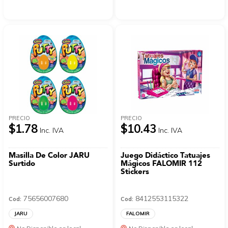
PRECIO
PRECIO
$1.78
$10.43
Inc. IVA
Inc. IVA
Masilla De Color JARU
Juego Didáctico Tatuajes
Surtido
Mágicos FALOMIR 112
Stickers
75656007680
8412553115322
Cod:
Cod:
JARU
FALOMIR