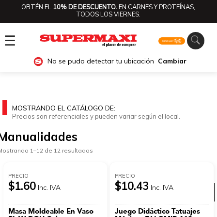
OBTÉN EL
10% DE DESCUENTO.
EN CARNES Y PROTEÍNAS,
TODOS LOS VIERNES.
☰
No se pudo detectar tu ubicación
Cambiar
MOSTRANDO EL CATÁLOGO DE:
Precios son referenciales y pueden variar según el local.
Manualidades
Mostrando 1–12 de 12 resultados
PRECIO
PRECIO
$1.60
$10.43
Inc. IVA
Inc. IVA
Ver categorías
Masa Moldeable En Vaso
Juego Didáctico Tatuajes