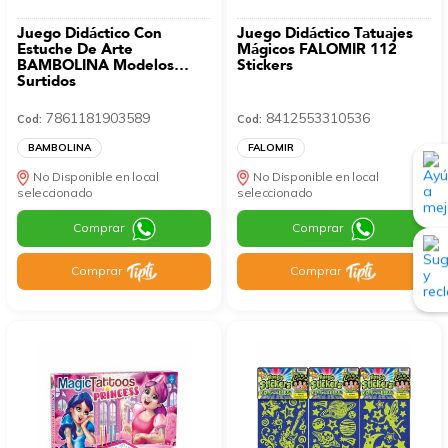
Juego Didáctico Con
Juego Didáctico Tatuajes
Estuche De Arte
Mágicos FALOMIR 112
BAMBOLINA Modelos
Stickers
Surtidos
7861181903589
8412553310536
Cod:
Cod:
BAMBOLINA
FALOMIR
No Disponible en local
No Disponible en local
seleccionado
seleccionado
Comprar
Comprar
Comprar
Comprar