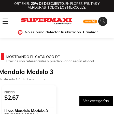
OBTÉN EL
20% DE DESCUENTO.
EN FLORES, FRUTAS Y
VERDURAS, TODOS LOS MIÉRCOLES.
☰
No se pudo detectar tu ubicación
Cambiar
MOSTRANDO EL CATÁLOGO DE:
Precios son referenciales y pueden variar según el local.
Mandala Modelo 3
Mostrando 1–1 de 1 resultados
PRECIO
$2.67
Ver categorías
Libro Mandala Modelo 3