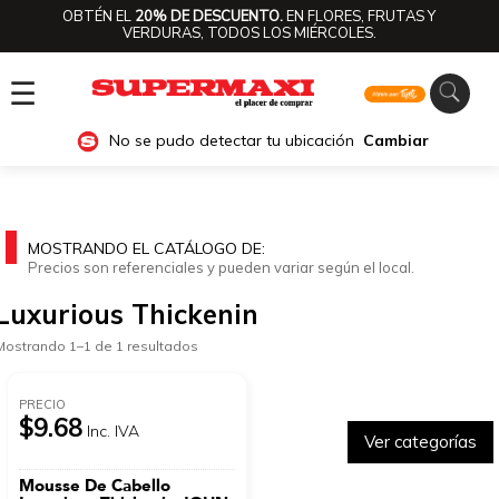
OBTÉN EL
20% DE DESCUENTO.
EN FLORES, FRUTAS Y
VERDURAS, TODOS LOS MIÉRCOLES.
☰
No se pudo detectar tu ubicación
Cambiar
MOSTRANDO EL CATÁLOGO DE:
Precios son referenciales y pueden variar según el local.
Luxurious Thickenin
Mostrando 1–1 de 1 resultados
PRECIO
$9.68
Inc. IVA
Ver categorías
Mousse De Cabello