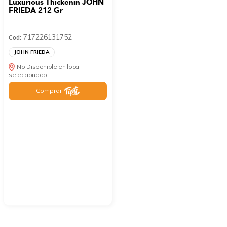
Luxurious Thickenin JOHN
FRIEDA 212 Gr
717226131752
Cod:
JOHN FRIEDA
No Disponible en local
seleccionado
Comprar