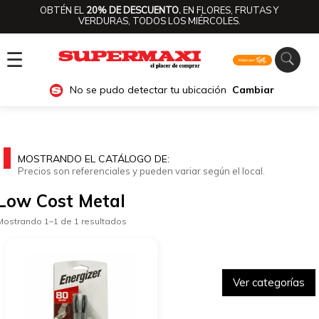
OBTÉN EL
20% DE DESCUENTO.
EN FLORES, FRUTAS Y
VERDURAS, TODOS LOS MIÉRCOLES.
☰
No se pudo detectar tu ubicación
Cambiar
MOSTRANDO EL CATÁLOGO DE:
Precios son referenciales y pueden variar según el local.
Low Cost Metal
Mostrando 1–1 de 1 resultados
Ver categorías