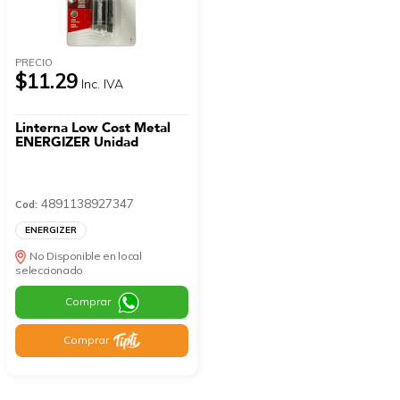
PRECIO
$11.29
Inc. IVA
Linterna Low Cost Metal
ENERGIZER Unidad
4891138927347
Cod:
ENERGIZER
No Disponible en local
seleccionado
Comprar
Comprar