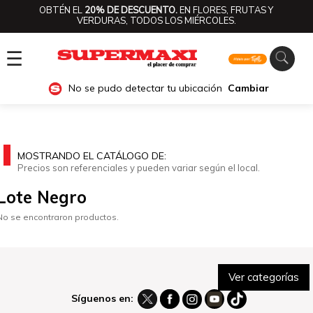
OBTÉN EL
20% DE DESCUENTO.
EN FLORES, FRUTAS Y
VERDURAS, TODOS LOS MIÉRCOLES.
☰
No se pudo detectar tu ubicación
Cambiar
MOSTRANDO EL CATÁLOGO DE:
Precios son referenciales y pueden variar según el local.
Lote Negro
No se encontraron productos.
Ver categorías
Síguenos en: