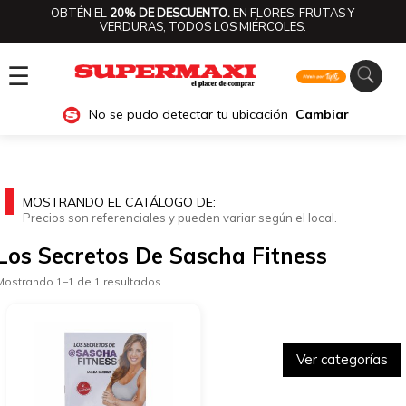
OBTÉN EL
20% DE DESCUENTO.
EN FLORES, FRUTAS Y
VERDURAS, TODOS LOS MIÉRCOLES.
☰
No se pudo detectar tu ubicación
Cambiar
MOSTRANDO EL CATÁLOGO DE:
Precios son referenciales y pueden variar según el local.
Los Secretos De Sascha Fitness
Mostrando 1–1 de 1 resultados
Ver categorías