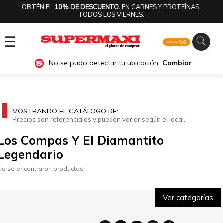
OBTÉN EL
10% DE DESCUENTO.
EN CARNES Y PROTEÍNAS,
TODOS LOS VIERNES.
☰
No se pudo detectar tu ubicación
Cambiar
MOSTRANDO EL CATÁLOGO DE:
Precios son referenciales y pueden variar según el local.
Los Compas Y El Diamantito
Legendario
No se encontraron productos.
Ver categorías