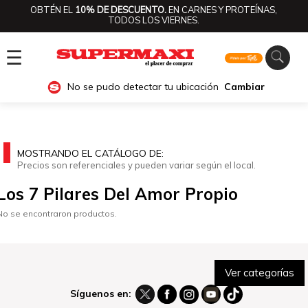
OBTÉN EL
10% DE DESCUENTO.
EN CARNES Y PROTEÍNAS,
TODOS LOS VIERNES.
☰
No se pudo detectar tu ubicación
Cambiar
MOSTRANDO EL CATÁLOGO DE:
Precios son referenciales y pueden variar según el local.
Los 7 Pilares Del Amor Propio
No se encontraron productos.
Ver categorías
Síguenos en: