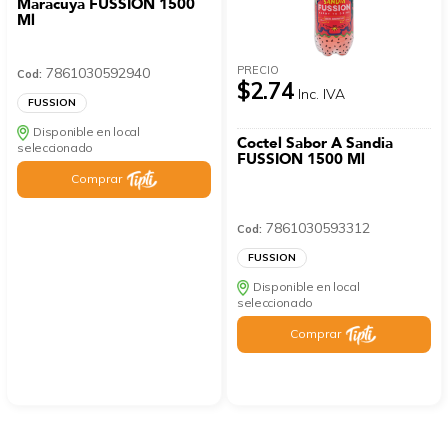
Maracuyá FUSSION 1500
Ml
PRECIO
7861030592940
Cod:
$2.74
Inc. IVA
FUSSION
Disponible en local
Coctel Sabor A Sandia
seleccionado
FUSSION 1500 Ml
Comprar
7861030593312
Cod:
FUSSION
Disponible en local
seleccionado
Comprar