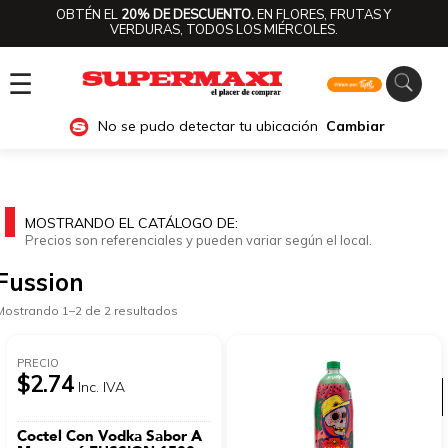
OBTÉN EL
20% DE DESCUENTO.
EN FLORES, FRUTAS Y
VERDURAS, TODOS LOS MIÉRCOLES.
☰
No se pudo detectar tu ubicación
Cambiar
MOSTRANDO EL CATÁLOGO DE:
Precios son referenciales y pueden variar según el local.
Fussion
Mostrando 1–2 de 2 resultados
PRECIO
$2.74
Inc. IVA
Ver categorías
Coctel Con Vodka Sabor A