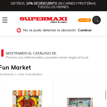
OBTÉN EL
10% DE DESCUENTO.
EN CARNES Y PROTEÍNAS,
TODOS LOS VIERNES.
☰
No se pudo detectar tu ubicación
Cambiar
MOSTRANDO EL CATÁLOGO DE:
Precios son referenciales y pueden variar según el local.
Fun Market
Mostrando 1–4 de 4 resultados
Ver categorías