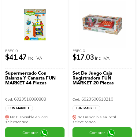
PRECIO
PRECIO
$41.47
$17.03
Inc. IVA
Inc. IVA
Supermercado Con
Set De Juego Caja
Balanza Y Canasta FUN
Registradora FUN
MARKET 44 Piezas
MARKET 20 Piezas
6923516060808
6923500510210
Cod:
Cod:
FUN MARKET
FUN MARKET
No Disponible en local
No Disponible en local
seleccionado
seleccionado
Comprar
Comprar