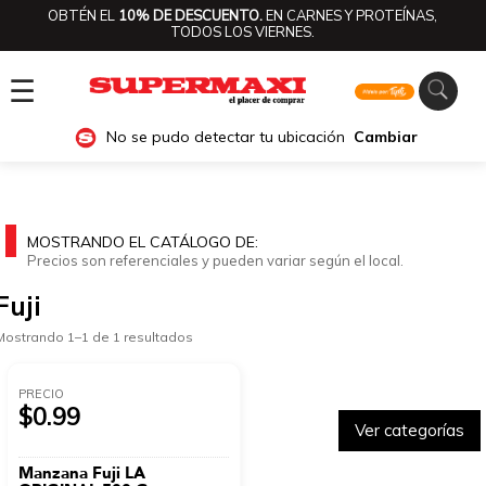
OBTÉN EL
10% DE DESCUENTO.
EN CARNES Y PROTEÍNAS,
TODOS LOS VIERNES.
☰
No se pudo detectar tu ubicación
Cambiar
MOSTRANDO EL CATÁLOGO DE:
Precios son referenciales y pueden variar según el local.
Fuji
Mostrando 1–1 de 1 resultados
PRECIO
$0.99
Ver categorías
Manzana Fuji LA