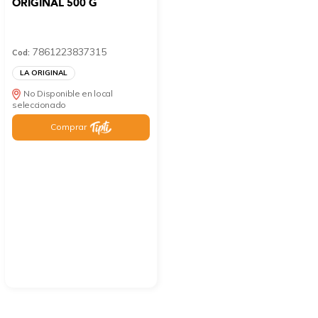
ORIGINAL 500 G
7861223837315
Cod:
LA ORIGINAL
No Disponible en local
seleccionado
Comprar