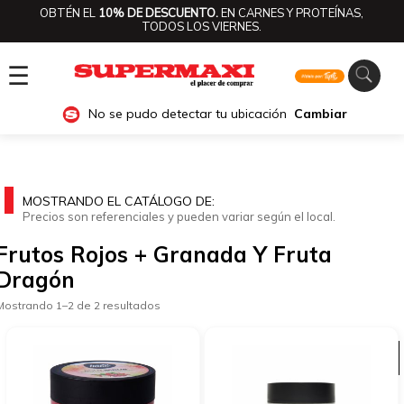
OBTÉN EL
10% DE DESCUENTO.
EN CARNES Y PROTEÍNAS,
TODOS LOS VIERNES.
☰
No se pudo detectar tu ubicación
Cambiar
MOSTRANDO EL CATÁLOGO DE:
Precios son referenciales y pueden variar según el local.
Frutos Rojos + Granada Y Fruta
Dragón
Mostrando 1–2 de 2 resultados
Ver categorías