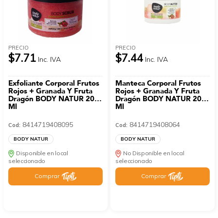
PRECIO
PRECIO
$7.71
$7.44
Inc. IVA
Inc. IVA
Exfoliante Corporal Frutos
Manteca Corporal Frutos
Rojos + Granada Y Fruta
Rojos + Granada Y Fruta
Dragón BODY NATUR 200
Dragón BODY NATUR 200
Ml
Ml
8414719408095
8414719408064
Cod:
Cod:
BODY NATUR
BODY NATUR
Disponible en local
No Disponible en local
seleccionado
seleccionado
Comprar
Comprar