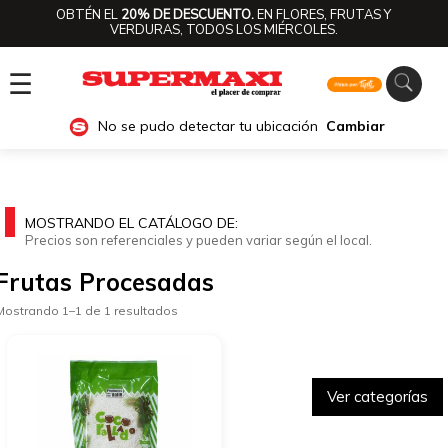
OBTÉN EL
20% DE DESCUENTO.
EN FLORES, FRUTAS Y
VERDURAS, TODOS LOS MIÉRCOLES.
☰
No se pudo detectar tu ubicación
Cambiar
MOSTRANDO EL CATÁLOGO DE:
Precios son referenciales y pueden variar según el local.
Frutas Procesadas
Mostrando 1–1 de 1 resultados
Ver categorías