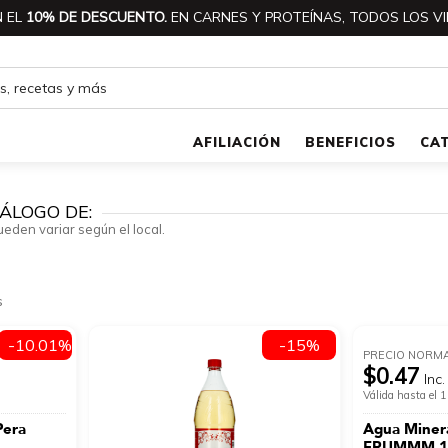
 EL
10% DE DESCUENTO.
EN CARNES Y PROTEÍNAS, TODOS LOS VI
AFILIACIÓN
BENEFICIOS
CA
ÁLOGO DE:
ueden variar según el local.
s
-10.01%
-15%
PRECIO NORM
$0.47
Inc.
Válida hasta el
Pera
Agua Minera
FRUMMM 1