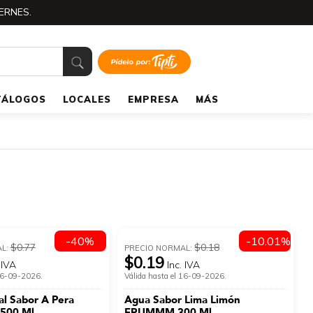
ERNES.
TÁLOGOS
LOCALES
EMPRESA
MÁS
-40%
-10.01%
$0.77
$0.18
AL:
PRECIO NORMAL:
$0.19
 IVA
Inc. IVA
 16-09-2026.
Válida hasta el 16-09-2026.
l Sabor A Pera
Agua Sabor Lima Limón
500 Ml
FRUMMM 300 Ml