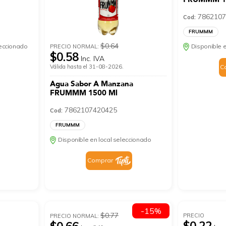
7862107
Cod:
FRUMMM
$0.64
leccionado
Disponible e
PRECIO NORMAL:
$0.58
Inc. IVA
Válida hasta el 31-08-2026.
C
Agua Sabor A Manzana
FRUMMM 1500 Ml
7862107420425
Cod:
FRUMMM
Disponible en local seleccionado
Comprar
-15%
$0.77
PRECIO
PRECIO NORMAL:
$0.22