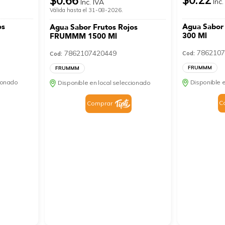
$0.66
Inc.
Inc. IVA
Válida hasta el 31-08-2026.
os
Agua Sabo
Agua Sabor Frutos Rojos
300 Ml
FRUMMM 1500 Ml
7862107
7862107420449
Cod:
Cod:
FRUMMM
FRUMMM
cionado
Disponible e
Disponible en local seleccionado
C
Comprar