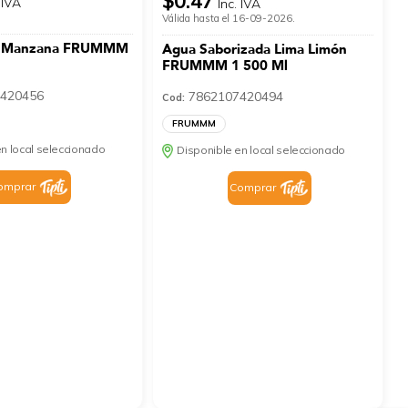
$0.47
 IVA
Inc. IVA
Válida hasta el 16-09-2026.
r Manzana FRUMMM
Agua Saborizada Lima Limón
FRUMMM 1 500 Ml
420456
7862107420494
Cod:
FRUMMM
n local seleccionado
Disponible en local seleccionado
omprar
Comprar