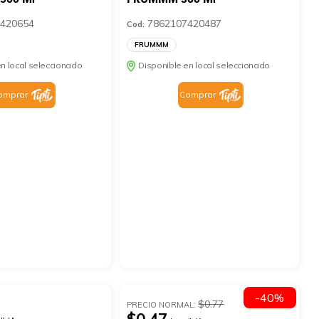
420654
7862107420487
Cod:
FRUMMM
n local seleccionado
Disponible en local seleccionado
omprar
Comprar
-40%
$0.77
PRECIO NORMAL: