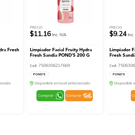
PRECIO
PRECIO
$11.16
$9.24
Inc. IVA
Inc.
dra Fresh
Limpiador Facial Fruity Hydra
Limpiador Fa
Fresh Sandía POND’S 200 G
Fresh Sand
7506306217669
7506306
Cod:
Cod:
POND'S
POND'S
cionado
Disponible en local seleccionado
Disponible e
Comprar
Comprar
C