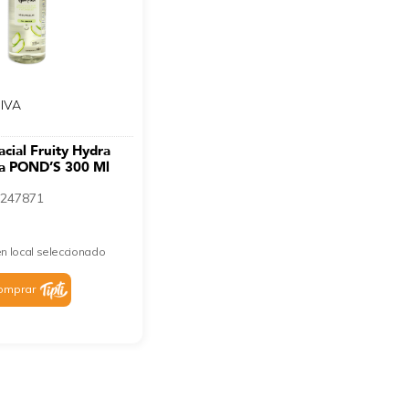
 IVA
cial Fruity Hydra
ía POND’S 300 Ml
247871
n local seleccionado
omprar