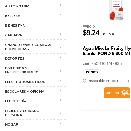
AUTOMOTRIZ
BELLEZA
BIENESTAR
PRECIO
$9.24
Inc. IVA
CARNAVAL
CHARCUTERÍA Y COMIDAS
Agua Micelar Fruity Hy
PREPARADAS
Sandía POND’S 300 Ml
DEPORTES
7506306247895
Cod:
DIVERSIÓN Y
ENTRETENIMIENTO
POND'S
Disponible en local selec
ELECTRODOMÉSTICOS
ESCOLARES Y OFICINA
Comprar
FERRETERÍA
HIGIENE Y CUIDADO
PERSONAL
HOGAR