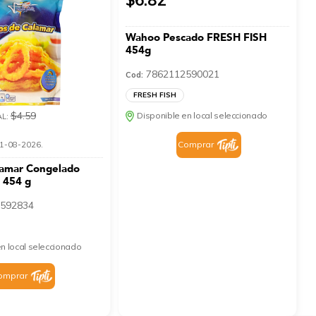
Wahoo Pescado FRESH FISH
454g
7862112590021
Cod:
FRESH FISH
$4.59
Disponible en local seleccionado
AL:
Comprar
 31-08-2026.
lamar Congelado
 454 g
592834
n local seleccionado
omprar