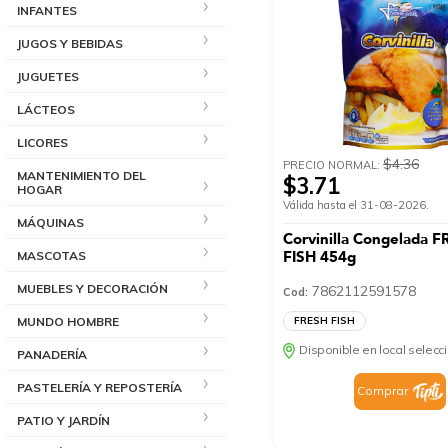
INFANTES
JUGOS Y BEBIDAS
JUGUETES
LÁCTEOS
LICORES
$4.36
PRECIO NORMAL:
MANTENIMIENTO DEL
$3.71
HOGAR
Válida hasta el 31-08-2026.
MÁQUINAS
Corvinilla Congelada 
FISH 454g
MASCOTAS
MUEBLES Y DECORACIÓN
7862112591578
Cod:
MUNDO HOMBRE
FRESH FISH
Disponible en local selec
PANADERÍA
PASTELERÍA Y REPOSTERÍA
Comprar
PATIO Y JARDÍN