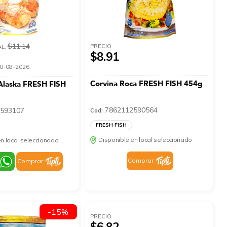
$11.14
PRECIO
AL:
$8.91
 10-08-2026.
Corvina Roca FRESH FISH 454g
Alaska FRESH FISH
7862112590564
593107
Cod:
FRESH FISH
Disponible en local seleccionado
n local seleccionado
Comprar
Comprar
-15%
PRECIO
$6.82