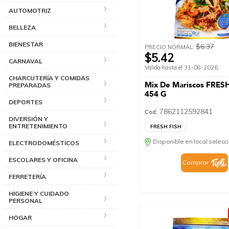
AUTOMOTRIZ
BELLEZA
BIENESTAR
$6.37
PRECIO NORMAL:
$5.42
CARNAVAL
Válida hasta el 31-08-2026.
CHARCUTERÍA Y COMIDAS
Mix De Mariscos FRES
PREPARADAS
454 G
DEPORTES
7862112592841
Cod:
DIVERSIÓN Y
ENTRETENIMIENTO
FRESH FISH
Disponible en local selec
ELECTRODOMÉSTICOS
ESCOLARES Y OFICINA
Comprar
FERRETERÍA
HIGIENE Y CUIDADO
PERSONAL
HOGAR