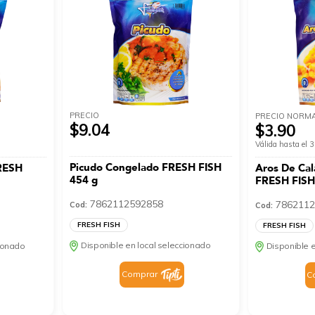
PRECIO
PRECIO NORM
$9.04
$3.90
Válida hasta el
Picudo Congelado FRESH FISH
FRESH
Aros De Ca
454 g
FRESH FISH
7862112592858
7862112
Cod:
Cod:
FRESH FISH
FRESH FISH
Disponible en local seleccionado
cionado
Disponible e
Comprar
C