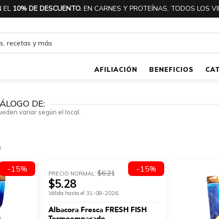
 EL
10% DE DESCUENTO.
EN CARNES Y PROTEÍNAS, TODOS LOS VI
AFILIACIÓN
BENEFICIOS
CA
ÁLOGO DE:
ueden variar según el local.
s
-15%
-15%
$6.21
PRECIO NORMAL:
$5.28
Válida hasta el 31-08-2026.
Albacora Fresca FRESH FISH
Termoempacado