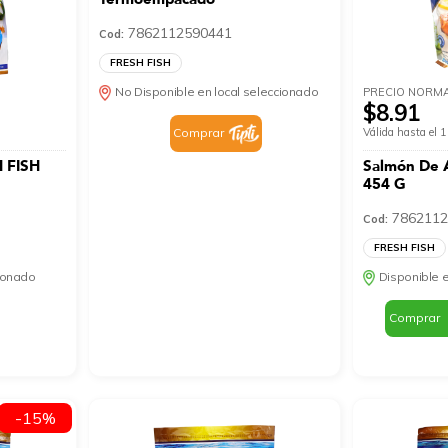
7862112590441
Cod:
FRESH FISH
No Disponible en local seleccionado
PRECIO NORM
$8.91
Válida hasta el
Comprar
H FISH
Salmón De 
454 G
7862112
Cod:
FRESH FISH
cionado
Disponible e
Comprar
-15%