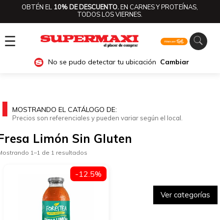
OBTÉN EL
10% DE DESCUENTO.
EN CARNES Y PROTEÍNAS,
TODOS LOS VIERNES.
☰
No se pudo detectar tu ubicación
Cambiar
MOSTRANDO EL CATÁLOGO DE:
Precios son referenciales y pueden variar según el local.
Fresa Limón Sin Gluten
Mostrando 1–1 de 1 resultados
-12.5%
Ver categorías