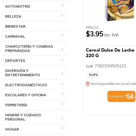
AUTOMOTRIZ
BELLEZA
BIENESTAR
PRECIO
$3.95
Inc. IVA
CARNAVAL
CHARCUTERÍA Y COMIDAS
Cereal Dulce De Leche
PREPARADAS
220 G
DEPORTES
7591039505121
Cod:
DIVERSIÓN Y
ENTRETENIMIENTO
FLIPS
No Disponible en local se
ELECTRODOMÉSTICOS
ESCOLARES Y OFICINA
Comprar
FERRETERÍA
HIGIENE Y CUIDADO
PERSONAL
HOGAR