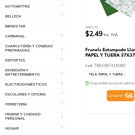
AUTOMOTRIZ
BELLEZA
BIENESTAR
PRECIO
$2.49
Inc. IVA
CARNAVAL
CHARCUTERÍA Y COMIDAS
Franela Estampado Lla
PREPARADAS
PAPEL Y TIJERA 37X3
DEPORTES
7861067416080
Cod:
DIVERSIÓN Y
ENTRETENIMIENTO
TELA, PAPEL Y TIJERA
Disponible en local selec
ELECTRODOMÉSTICOS
ESCOLARES Y OFICINA
Comprar
FERRETERÍA
HIGIENE Y CUIDADO
PERSONAL
HOGAR