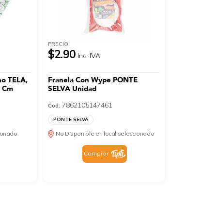
PRECIO
$2.90
Inc. IVA
no TELA,
Franela Con Wype PONTE
7 Cm
SELVA Unidad
7862105147461
Cod:
PONTE SELVA
cionado
No Disponible en local seleccionado
Comprar