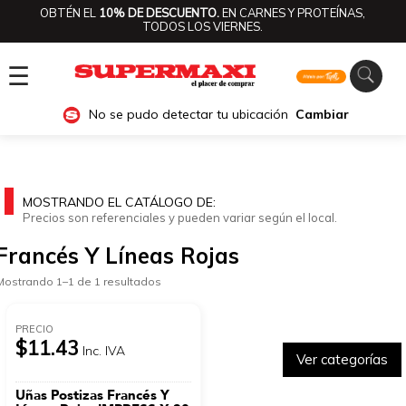
OBTÉN EL
10% DE DESCUENTO.
EN CARNES Y PROTEÍNAS,
TODOS LOS VIERNES.
☰
No se pudo detectar tu ubicación
Cambiar
MOSTRANDO EL CATÁLOGO DE:
Precios son referenciales y pueden variar según el local.
Francés Y Líneas Rojas
Mostrando 1–1 de 1 resultados
PRECIO
$11.43
Inc. IVA
Ver categorías
Uñas Postizas Francés Y