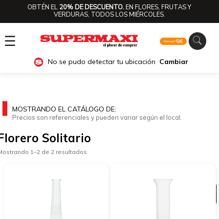
OBTÉN EL
20% DE DESCUENTO.
EN FLORES, FRUTAS Y
VERDURAS, TODOS LOS MIÉRCOLES.
☰
No se pudo detectar tu ubicación
Cambiar
MOSTRANDO EL CATÁLOGO DE:
Precios son referenciales y pueden variar según el local.
Florero Solitario
Mostrando 1–2 de 2 resultados
Ver categorías