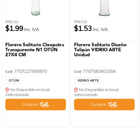
PRECIO
PRECIO
$1.99
$1.53
Inc. IVA
Inc. IVA
Florero Solitario Cleopatra
Florero Solitario Diseño
Transparente N1 OTÚN
Tulipán VIDRIO ARTE
27X4 CM
Unidad
7707227955870
7707583401554
Cod:
Cod:
OTÚN
VIDRIO ARTE
No Disponible en local
No Disponible en local
seleccionado
seleccionado
Comprar
Comprar