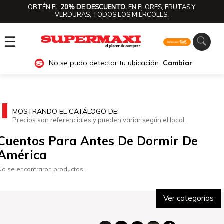
OBTÉN EL
20% DE DESCUENTO.
EN FLORES, FRUTAS Y
VERDURAS, TODOS LOS MIÉRCOLES.
☰
No se pudo detectar tu ubicación
Cambiar
MOSTRANDO EL CATÁLOGO DE:
Precios son referenciales y pueden variar según el local.
Cuentos Para Antes De Dormir De
América
No se encontraron productos.
Ver categorías