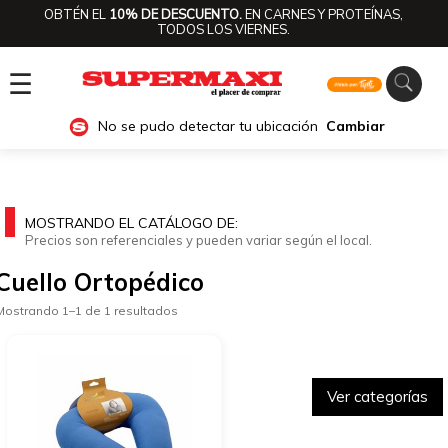
OBTÉN EL
10% DE DESCUENTO.
EN CARNES Y PROTEÍNAS,
TODOS LOS VIERNES.
☰
No se pudo detectar tu ubicación
Cambiar
MOSTRANDO EL CATÁLOGO DE:
Precios son referenciales y pueden variar según el local.
Cuello Ortopédico
Mostrando 1–1 de 1 resultados
Ver categorías