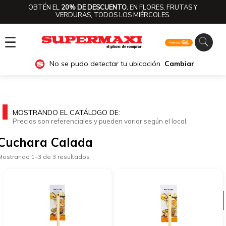
OBTÉN EL
20% DE DESCUENTO.
EN FLORES, FRUTAS Y
VERDURAS, TODOS LOS MIÉRCOLES.
☰
No se pudo detectar tu ubicación
Cambiar
MOSTRANDO EL CATÁLOGO DE:
Precios son referenciales y pueden variar según el local.
Cuchara Calada
Mostrando 1–3 de 3 resultados
Ver categorías