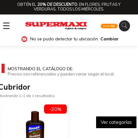
OBTÉN EL
20% DE DESCUENTO.
EN FLORES, FRUTAS Y
VERDURAS, TODOS LOS MIÉRCOLES.
☰
No se pudo detectar tu ubicación
Cambiar
MOSTRANDO EL CATÁLOGO DE:
Precios son referenciales y pueden variar según el local.
Cubridor
Mostrando 1–1 de 1 resultados
-20%
Ver categorías