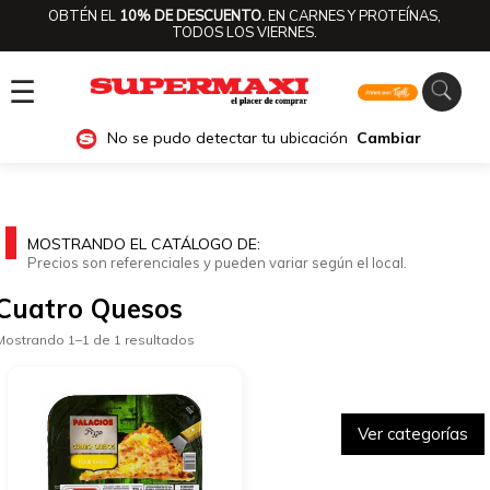
OBTÉN EL
10% DE DESCUENTO.
EN CARNES Y PROTEÍNAS,
TODOS LOS VIERNES.
☰
No se pudo detectar tu ubicación
Cambiar
MOSTRANDO EL CATÁLOGO DE:
Precios son referenciales y pueden variar según el local.
Cuatro Quesos
Mostrando 1–1 de 1 resultados
Ver categorías