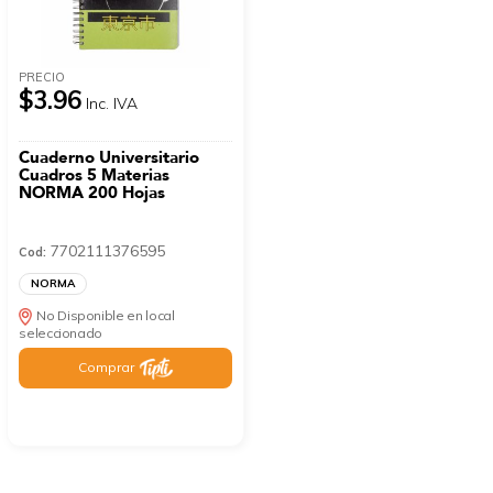
PRECIO
$3.96
Inc. IVA
Cuaderno Universitario
Cuadros 5 Materias
NORMA 200 Hojas
7702111376595
Cod:
NORMA
No Disponible en local
seleccionado
Comprar