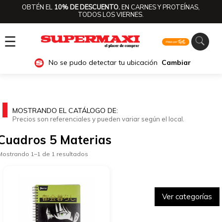
OBTÉN EL
10% DE DESCUENTO.
EN CARNES Y PROTEÍNAS,
TODOS LOS VIERNES.
☰
No se pudo detectar tu ubicación
Cambiar
MOSTRANDO EL CATÁLOGO DE:
Precios son referenciales y pueden variar según el local.
Cuadros 5 Materias
Mostrando 1–1 de 1 resultados
Ver categorías