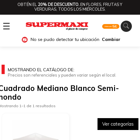
OBTÉN EL
20% DE DESCUENTO.
EN FLORES, FRUTAS Y
VERDURAS, TODOS LOS MIÉRCOLES.
☰
No se pudo detectar tu ubicación
Cambiar
MOSTRANDO EL CATÁLOGO DE:
Precios son referenciales y pueden variar según el local.
Cuadrado Mediano Blanco Semi-
hondo
Mostrando 1–1 de 1 resultados
Ver categorías