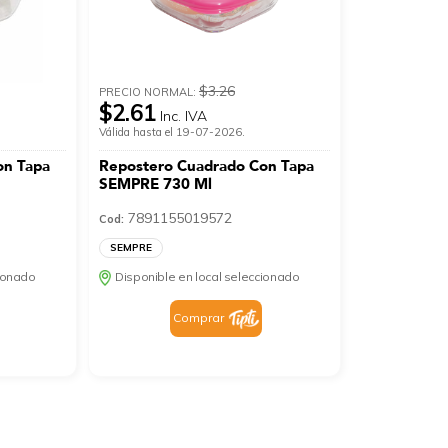
$3.26
PRECIO NORMAL:
$2.61
Inc. IVA
Válida hasta el 19-07-2026.
on Tapa
Repostero Cuadrado Con Tapa
SEMPRE 730 Ml
7891155019572
Cod:
SEMPRE
cionado
Disponible en local seleccionado
Comprar