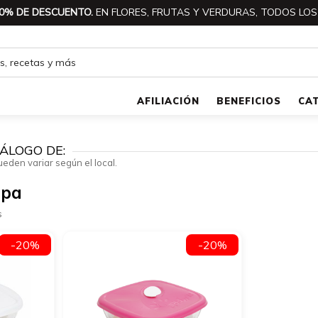
0% DE DESCUENTO.
EN FLORES, FRUTAS Y VERDURAS, TODOS LOS
AFILIACIÓN
BENEFICIOS
CA
ÁLOGO DE:
ueden variar según el local.
apa
s
-20%
-20%