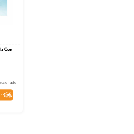
da Con
é
leccionado
r