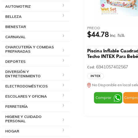
AUTOMOTRIZ
BELLEZA
BIENESTAR
PRECIO
$44.78
Inc. IVA
CARNAVAL
CHARCUTERÍA Y COMIDAS
Piscina Inflable Cuadra
PREPARADAS
Techo INTEX Para Beb
DEPORTES
6941057402567
Cod:
DIVERSIÓN Y
ENTRETENIMIENTO
INTEX
No Disponible en local se
ELECTRODOMÉSTICOS
ESCOLARES Y OFICINA
Comprar
Compra
FERRETERÍA
HIGIENE Y CUIDADO
PERSONAL
HOGAR