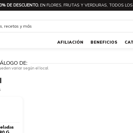
0% DE DESCUENTO.
EN FLORES, FRUTAS Y VERDURAS, TODOS LOS
AFILIACIÓN
BENEFICIOS
CA
ÁLOGO DE:
ueden variar según el local.
l
s
geladas
80 G