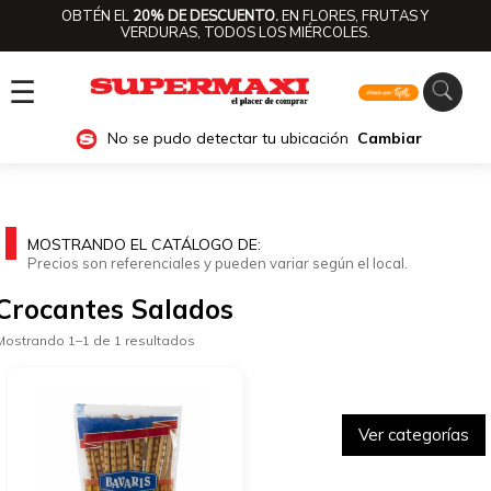
OBTÉN EL
20% DE DESCUENTO.
EN FLORES, FRUTAS Y
VERDURAS, TODOS LOS MIÉRCOLES.
☰
No se pudo detectar tu ubicación
Cambiar
MOSTRANDO EL CATÁLOGO DE:
Precios son referenciales y pueden variar según el local.
Crocantes Salados
Mostrando 1–1 de 1 resultados
Ver categorías