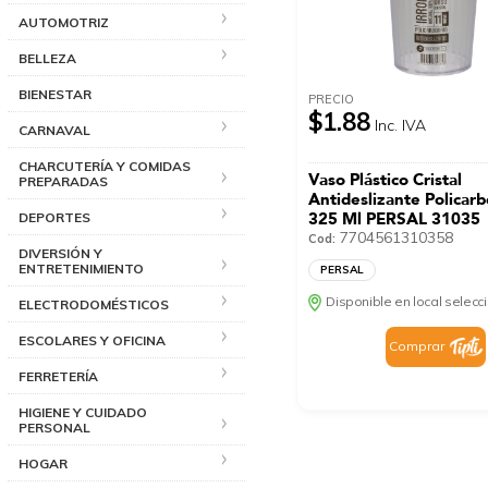
AUTOMOTRIZ
BELLEZA
BIENESTAR
PRECIO
$1.88
Inc. IVA
CARNAVAL
CHARCUTERÍA Y COMIDAS
Vaso Plástico Cristal
PREPARADAS
Antideslizante Policar
325 Ml PERSAL 31035
DEPORTES
7704561310358
Cod:
DIVERSIÓN Y
ENTRETENIMIENTO
PERSAL
Disponible en local selec
ELECTRODOMÉSTICOS
ESCOLARES Y OFICINA
Comprar
FERRETERÍA
HIGIENE Y CUIDADO
PERSONAL
HOGAR