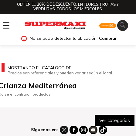
OBTÉN EL
20% DE DESCUENTO.
EN FLORES, FRUTAS Y
VERDURAS, TODOS LOS MIÉRCOLES.
☰
No se pudo detectar tu ubicación
Cambiar
MOSTRANDO EL CATÁLOGO DE:
Precios son referenciales y pueden variar según el local.
Crianza Mediterránea
No se encontraron productos.
Ver categorías
Síguenos en: