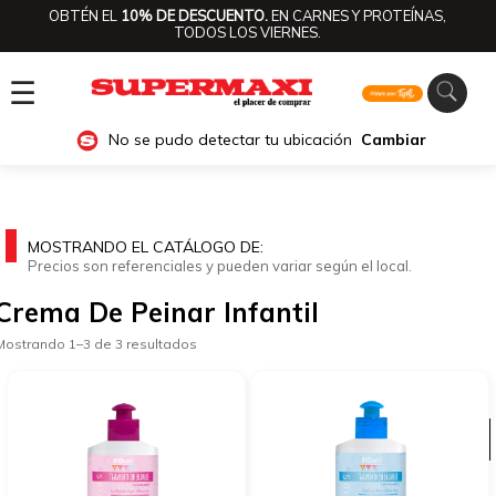
OBTÉN EL
10% DE DESCUENTO.
EN CARNES Y PROTEÍNAS,
TODOS LOS VIERNES.
☰
No se pudo detectar tu ubicación
Cambiar
MOSTRANDO EL CATÁLOGO DE:
Precios son referenciales y pueden variar según el local.
Crema De Peinar Infantil
Mostrando 1–3 de 3 resultados
Ver categorías