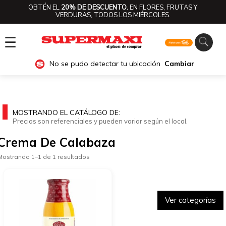
OBTÉN EL
20% DE DESCUENTO.
EN FLORES, FRUTAS Y
VERDURAS, TODOS LOS MIÉRCOLES.
☰
No se pudo detectar tu ubicación
Cambiar
MOSTRANDO EL CATÁLOGO DE:
Precios son referenciales y pueden variar según el local.
Crema De Calabaza
Mostrando 1–1 de 1 resultados
Ver categorías