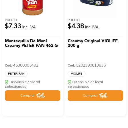
PRECIO
PRECIO
$7.33
$4.38
Inc. IVA
Inc. IVA
Mantequilla De Maní
Creamy Original VIOLIFE
Creamy PETER PAN 462 G
200 g
45300005492
5202390013836
Cod:
Cod:
PETER PAN
VIOLIFE
Disponible en local
Disponible en local
seleccionado
seleccionado
Comprar
Comprar