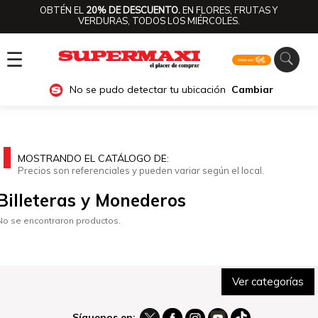
OBTÉN EL
20% DE DESCUENTO.
EN FLORES, FRUTAS Y
VERDURAS, TODOS LOS MIÉRCOLES.
☰
No se pudo detectar tu ubicación
Cambiar
MOSTRANDO EL CATÁLOGO DE:
Precios son referenciales y pueden variar según el local.
Billeteras y Monederos
No se encontraron productos.
Ver categorías
Síguenos en: