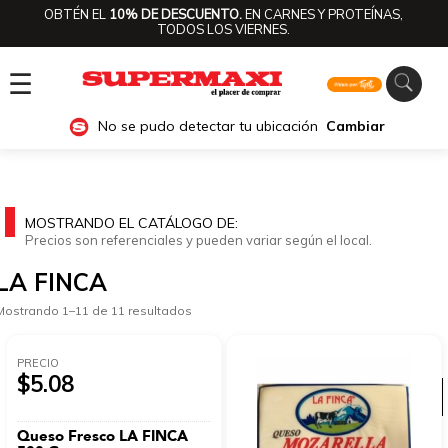
OBTÉN EL
10% DE DESCUENTO.
EN CARNES Y PROTEÍNAS,
TODOS LOS VIERNES.
☰
No se pudo detectar tu ubicación
Cambiar
MOSTRANDO EL CATÁLOGO DE:
Precios son referenciales y pueden variar según el local.
LA FINCA
Mostrando 1–11 de 11 resultados
PRECIO
$5.08
Ver categorías
Queso Fresco LA FINCA