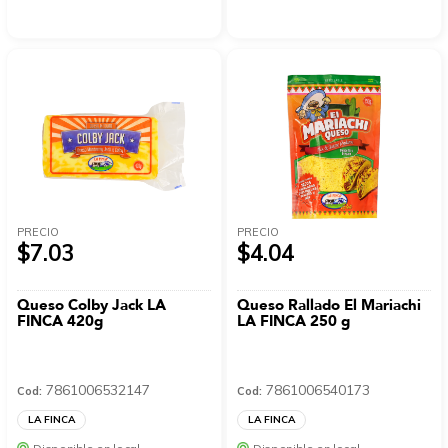
PRECIO
PRECIO
$7.03
$4.04
Queso Colby Jack LA
Queso Rallado El Mariachi
FINCA 420g
LA FINCA 250 g
7861006532147
7861006540173
Cod:
Cod:
LA FINCA
LA FINCA