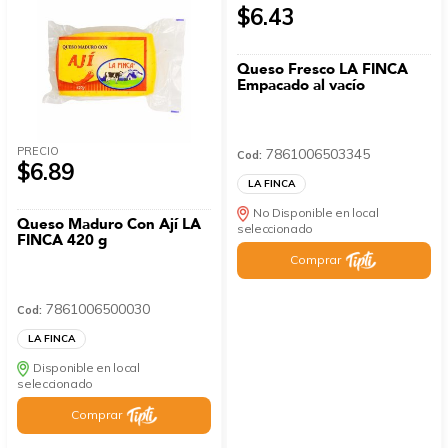
$6.43
Queso Fresco LA FINCA
Empacado al vacío
PRECIO
7861006503345
Cod:
$6.89
LA FINCA
No Disponible en local
Queso Maduro Con Ají LA
seleccionado
FINCA 420 g
Comprar
7861006500030
Cod:
LA FINCA
Disponible en local
seleccionado
Comprar