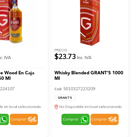
PRECIO
$23.73
nc. IVA
Inc. IVA
le Wood En Caja
Whisky Blended GRANT’S 1000
50 Ml
Ml
224107
5010327223209
Cod:
GRANT'S
le en local seleccionado
No Disponible en local seleccionado
Comprar
Comprar
Comprar