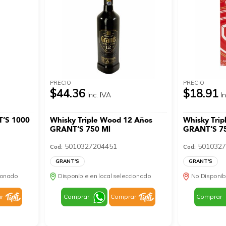
PRECIO
PRECIO
$44.36
$18.91
Inc. IVA
I
T’S 1000
Whisky Triple Wood 12 Años
Whisky Trip
GRANT’S 750 Ml
GRANT’S 7
5010327204451
5010327
Cod:
Cod:
GRANT'S
GRANT'S
cionado
Disponible en local seleccionado
No Disponib
r
Comprar
Comprar
Comprar