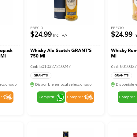
PRECIO
PRECIO
$24.99
$24.99
Inc. IVA
I
uopack
Whisky Ale Scotch GRANT’S
Whisky Rum
 Ml
750 Ml
Ml
5010327210247
5010327
Cod:
Cod:
GRANT'S
GRANT'S
leccionado
Disponible en local seleccionado
Disponible e
r
Comprar
Comprar
Comprar