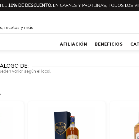
 EL
10% DE DESCUENTO.
EN CARNES Y PROTEÍNAS, TODOS LOS VI
AFILIACIÓN
BENEFICIOS
CA
ÁLOGO DE:
ueden variar según el local.
s