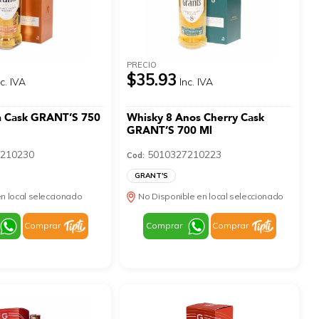
PRECIO
$35.93
nc. IVA
Inc. IVA
 Cask GRANT’S 750
Whisky 8 Anos Cherry Cask
GRANT’S 700 Ml
210230
5010327210223
Cod:
GRANT'S
n local seleccionado
No Disponible en local seleccionado
Comprar
Comprar
Comprar