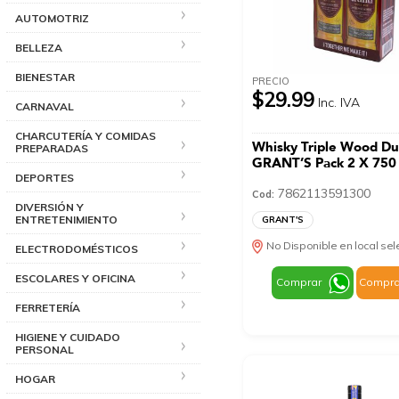
AUTOMOTRIZ
BELLEZA
BIENESTAR
PRECIO
$29.99
Inc. IVA
CARNAVAL
CHARCUTERÍA Y COMIDAS
Whisky Triple Wood D
PREPARADAS
GRANT’S Pack 2 X 750
DEPORTES
7862113591300
Cod:
DIVERSIÓN Y
ENTRETENIMIENTO
GRANT'S
No Disponible en local se
ELECTRODOMÉSTICOS
ESCOLARES Y OFICINA
Comprar
Compra
FERRETERÍA
HIGIENE Y CUIDADO
PERSONAL
HOGAR