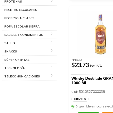
PROTEÍNAS
RECETAS ESCOLARES
REGRESO A CLASES
ROPA ESCOLAR SIERRA
SALSAS Y CONDIMENTOS
SALUD
SNACKS
SÚPER OFERTAS
PRECIO
$23.73
Inc. IVA
TECNOLOGÍA
TELECOMUNICACIONES
Whisky Destilado GRA
1000 Ml
5010327000039
Cod:
GRANT'S
Disponible en local selec