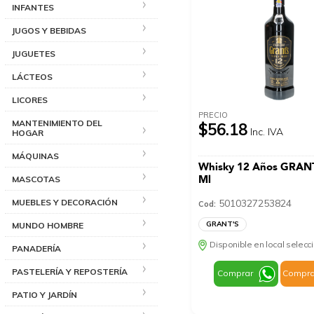
INFANTES
JUGOS Y BEBIDAS
JUGUETES
LÁCTEOS
LICORES
PRECIO
MANTENIMIENTO DEL
$56.18
Inc. IVA
HOGAR
MÁQUINAS
Whisky 12 Años GRAN
Ml
MASCOTAS
MUEBLES Y DECORACIÓN
5010327253824
Cod:
GRANT'S
MUNDO HOMBRE
Disponible en local selec
PANADERÍA
PASTELERÍA Y REPOSTERÍA
Comprar
Compra
PATIO Y JARDÍN