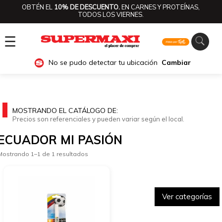
OBTÉN EL
10% DE DESCUENTO.
EN CARNES Y PROTEÍNAS,
TODOS LOS VIERNES.
☰
No se pudo detectar tu ubicación
Cambiar
MOSTRANDO EL CATÁLOGO DE:
Precios son referenciales y pueden variar según el local.
ECUADOR MI PASIÓN
Mostrando 1–1 de 1 resultados
Ver categorías