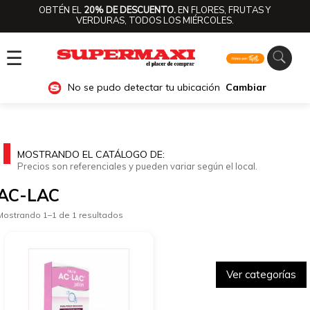
OBTÉN EL
20% DE DESCUENTO.
EN FLORES, FRUTAS Y
VERDURAS, TODOS LOS MIÉRCOLES.
☰
No se pudo detectar tu ubicación
Cambiar
MOSTRANDO EL CATÁLOGO DE:
Precios son referenciales y pueden variar según el local.
AC-LAC
Mostrando 1–1 de 1 resultados
Ver categorías