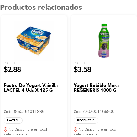
Productos relacionados
PRECIO
PRECIO
$2.88
$3.58
Postre De Yogurt Vainilla
Yogurt Bebible Mora
LACTEL 4 Uds X 125 G
REGENERIS 1000 G
3850354011996
7702001166800
Cod:
Cod:
LACTEL
REGENERIS
No Disponible en local
No Disponible en local
seleccionado
seleccionado