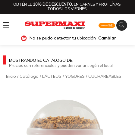
OBTÉN EL
10% DE DESCUENTO.
EN CARNES Y PROTEÍNAS,
TODOS LOS VIERNES.
☰
No se pudo detectar tu ubicación
Cambiar
MOSTRANDO EL CATÁLOGO DE:
Precios son referenciales y pueden variar según el local.
Inicio
/
Catálogo
/
LÁCTEOS
/
YOGURES
/
CUCHAREABLES
🔍