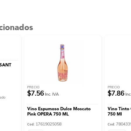
acionados
 SANT
PRECIO
PRECIO
$7.56
$7.86
Inc. IVA
Inc
nado
Vino Espumoso Dulce Moscato
Vino Tint
Pink OPERA 750 ML
750 Ml
17619025058
780433
Cod:
Cod: