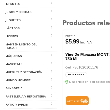
INFANTES
JUGOS Y BEBIDAS
JUGUETES
Productos rel
LÁCTEOS
LICORES
PRECIO
$5.99
Inc. IVA
MANTENIMIENTO DEL
HOGAR
Vino De Manzana MONT
MÁQUINAS
750 Ml
MASCOTAS
7861020101176
Cod:
MUEBLES Y DECORACIÓN
MONT SANT
MUNDO HOMBRE
Disponible en local seleccio
PANADERÍA
PASTELERÍA Y REPOSTERÍA
Comprar
PATIO Y JARDÍN