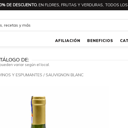
0% DE DESCUENTO.
EN FLORES, FRUTAS Y VERDURAS, TODOS LOS
AFILIACIÓN
BENEFICIOS
CA
TÁLOGO DE:
pueden variar según el local.
VINOS Y ESPUMANTES
/
SAUVIGNON BLANC
🔍