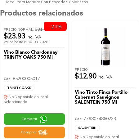
Ideal Para Maridar Con Pescados Y Mariscos
Productos relacionados
-24%
$31.48
PRECIO NORMAL:
$23.93
Inc. IVA
Válida hasta el 30-08-2026.
Vino Blanco Chardonnay
TRINITY OAKS 750 Ml
PRECIO
$12.90
Inc. IVA
85200005017
Cod:
TRINITY OAKS
Vino Tinto Finca Portillo
Cabernet Sauvignon
No Disponible en local
SALENTEIN 750 Ml
seleccionado
7798074860233
Comprar
Cod:
SALENTEIN
Comprar
No Disponible en local