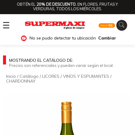
OBTÉN EL
20% DE DESCUENTO.
EN FLORES, FRUTAS Y
VERDURAS, TODOS LOS MIÉRCOLES.
☰
No se pudo detectar tu ubicación
Cambiar
MOSTRANDO EL CATÁLOGO DE:
Precios son referenciales y pueden variar según el local.
Inicio
/
Catálogo
/
LICORES
/
VINOS Y ESPUMANTES
/
CHARDONNAY
🔍