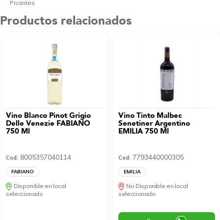
Picantes
Productos relacionados
Vino Blanco Pinot Grigio
Vino Tinto Malbec
Delle Venezie FABIANO
Senetiner Argentino
750 Ml
EMILIA 750 Ml
8005357040114
7793440000305
Cod:
Cod:
FABIANO
EMILIA
Disponible en local
No Disponible en local
seleccionado
seleccionado