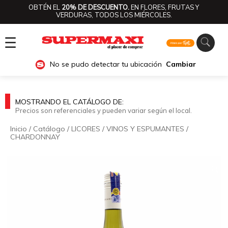
OBTÉN EL
20% DE DESCUENTO.
EN FLORES, FRUTAS Y
VERDURAS, TODOS LOS MIÉRCOLES.
☰
No se pudo detectar tu ubicación
Cambiar
MOSTRANDO EL CATÁLOGO DE:
Precios son referenciales y pueden variar según el local.
Inicio
/
Catálogo
/
LICORES
/
VINOS Y ESPUMANTES
/
CHARDONNAY
🔍