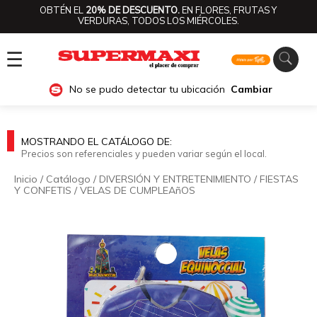
OBTÉN EL
20% DE DESCUENTO.
EN FLORES, FRUTAS Y
VERDURAS, TODOS LOS MIÉRCOLES.
☰
No se pudo detectar tu ubicación
Cambiar
MOSTRANDO EL CATÁLOGO DE:
Precios son referenciales y pueden variar según el local.
Inicio
/
Catálogo
/
DIVERSIÓN Y ENTRETENIMIENTO
/
FIESTAS
Y CONFETIS
/
VELAS DE CUMPLEAñOS
🔍