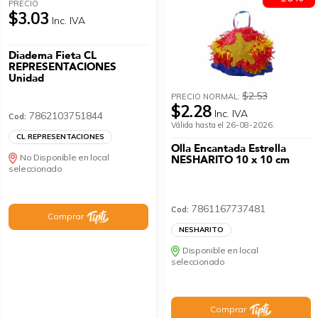
PRECIO
$3.03
Inc. IVA
Diadema Fieta CL
REPRESENTACIONES
Unidad
$2.53
PRECIO NORMAL:
$2.28
Inc. IVA
7862103751844
Cod:
Válida hasta el 26-08-2026.
CL REPRESENTACIONES
Olla Encantada Estrella
No Disponible en local
NESHARITO 10 x 10 cm
seleccionado
7861167737481
Cod:
Comprar
NESHARITO
Disponible en local
seleccionado
Comprar