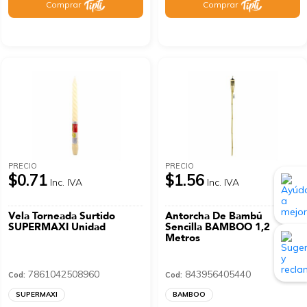
Comprar
Comprar
PRECIO
PRECIO
$0.71
$1.56
Inc. IVA
Inc. IVA
Vela Torneada Surtido
Antorcha De Bambú
SUPERMAXI Unidad
Sencilla BAMBOO 1,2
Metros
7861042508960
843956405440
Cod:
Cod:
SUPERMAXI
BAMBOO