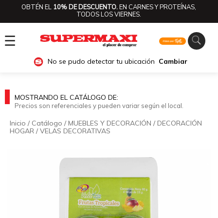
OBTÉN EL
10% DE DESCUENTO.
EN CARNES Y PROTEÍNAS,
TODOS LOS VIERNES.
☰
No se pudo detectar tu ubicación
Cambiar
MOSTRANDO EL CATÁLOGO DE:
Precios son referenciales y pueden variar según el local.
Inicio
/
Catálogo
/
MUEBLES Y DECORACIÓN
/
DECORACIÓN
HOGAR
/
VELAS DECORATIVAS
🔍