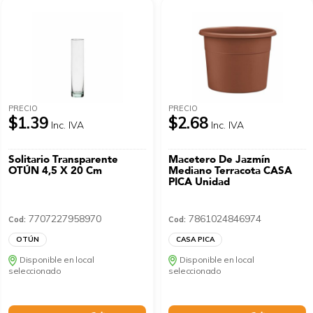
PRECIO
PRECIO
$1.39
$2.68
Inc. IVA
Inc. IVA
Solitario Transparente
Macetero De Jazmín
OTÚN 4,5 X 20 Cm
Mediano Terracota CASA
PICA Unidad
7707227958970
7861024846974
Cod:
Cod:
OTÚN
CASA PICA
Disponible en local
Disponible en local
seleccionado
seleccionado