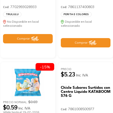
7702993028933
7861137400803
Cod:
Cod:
TRULULU
PERITA E COLORES
No Disponible en local
Disponible en local
seleccionado
seleccionado
Comprar
Comprar
-15%
PRECIO
$5.23
Inc. IVA
Chicle Sabores Surtidos con
Centro Liquido KATABOOM
576 G
$0.69
PRECIO NORMAL:
$0.59
Inc. IVA
7861008500977
Cod:
Válida hasta el 19-07-2026.