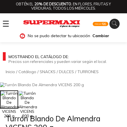
OBTÉN EL
20% DE DESCUENTO.
EN FLORES, FRUTAS Y
VERDURAS, TODOS LOS MIÉRCOLES.
☰
No se pudo detectar tu ubicación
Cambiar
MOSTRANDO EL CATÁLOGO DE:
Precios son referenciales y pueden variar según el local.
Inicio
/
Catálogo
/
SNACKS
/
DULCES
/
TURRONES
🔍
Turrón Blando De Almendra